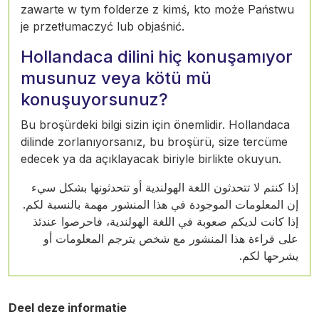
zawarte w tym folderze z kimś, kto może Państwu
je przetłumaczyć lub objaśnić.
Hollandaca dilini hiç konuşamıyor
musunuz veya kötü mü
konuşuyorsunuz?
Bu broşürdeki bilgi sizin için önemlidir. Hollandaca
dilinde zorlanıyorsanız, bu broşürü, size tercüme
edecek ya da açıklayacak biriyle birlikte okuyun.
إذا كنتم لا تتحدثون اللغة الهولندية أو تتحدثونها بشكل سيء
إن المعلومات الموجودة في هذا المنشور مهمة بالنسبة لكم.
إذا كانت لديكم صعوبة في اللغة الهولندية، فاحرصوا عندئذ
على قراءة هذا المنشور مع شخص يترجم المعلومات أو
يشرحها لكم.
Deel deze informatie