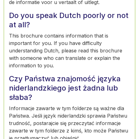
de informatie voor u vertaalt of uitlegt.
Do you speak Dutch poorly or not
at all?
This brochure contains information that is
important for you. If you have difficulty
understanding Dutch, please read this brochure
with someone who can translate or explain the
information to you.
Czy Państwa znajomość języka
niderlandzkiego jest żadna lub
słaba?
Informacje zawarte w tym folderze są ważne dla
Państwa. Jeśli język niderlandzki sprawia Państwu
trudność, postarajcie się przeczytać informacje
zawarte w tym folderze z kimś, kto może Państwu
je przetłumaczyć lub objaśnić.