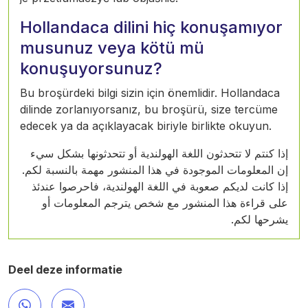
Hollandaca dilini hiç konuşamıyor
musunuz veya kötü mü
konuşuyorsunuz?
Bu broşürdeki bilgi sizin için önemlidir. Hollandaca
dilinde zorlanıyorsanız, bu broşürü, size tercüme
edecek ya da açıklayacak biriyle birlikte okuyun.
إذا كنتم لا تتحدثون اللغة الهولندية أو تتحدثونها بشكل سيء
إن المعلومات الموجودة في هذا المنشور مهمة بالنسبة لكم.
إذا كانت لديكم صعوبة في اللغة الهولندية، فاحرصوا عندئذ
على قراءة هذا المنشور مع شخص يترجم المعلومات أو
يشرحها لكم.
Deel deze informatie