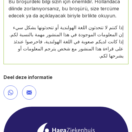
Bu broşürdeki bilgi sizin için önemlidir. Hollandaca
dilinde zorlanıyorsanız, bu broşürü, size tercüme
edecek ya da açıklayacak biriyle birlikte okuyun.
إذا كنتم لا تتحدثون اللغة الهولندية أو تتحدثونها بشكل سيء
إن المعلومات الموجودة في هذا المنشور مهمة بالنسبة لكم.
إذا كانت لديكم صعوبة في اللغة الهولندية، فاحرصوا عندئذ
على قراءة هذا المنشور مع شخص يترجم المعلومات أو
يشرحها لكم.
Deel deze informatie