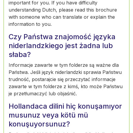
important for you. If you have difficulty
understanding Dutch, please read this brochure
with someone who can translate or explain the
information to you.
Czy Państwa znajomość języka
niderlandzkiego jest żadna lub
słaba?
Informacje zawarte w tym folderze są ważne dla
Państwa. Jeśli język niderlandzki sprawia Państwu
trudność, postarajcie się przeczytać informacje
zawarte w tym folderze z kimś, kto może Państwu
je przetłumaczyć lub objaśnić.
Hollandaca dilini hiç konuşamıyor
musunuz veya kötü mü
konuşuyorsunuz?