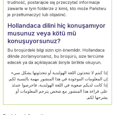
trudność, postarajcie się przeczytać informacje
zawarte w tym folderze z kimś, kto może Państwu
je przetłumaczyć lub objaśnić.
Hollandaca dilini hiç konuşamıyor
musunuz veya kötü mü
konuşuyorsunuz?
Bu broşürdeki bilgi sizin için önemlidir. Hollandaca
dilinde zorlanıyorsanız, bu broşürü, size tercüme
edecek ya da açıklayacak biriyle birlikte okuyun.
إذا كنتم لا تتحدثون اللغة الهولندية أو تتحدثونها بشكل سيء
إن المعلومات الموجودة في هذا المنشور مهمة بالنسبة لكم.
إذا كانت لديكم صعوبة في اللغة الهولندية، فاحرصوا عندئذ
على قراءة هذا المنشور مع شخص يترجم المعلومات أو
يشرحها لكم.