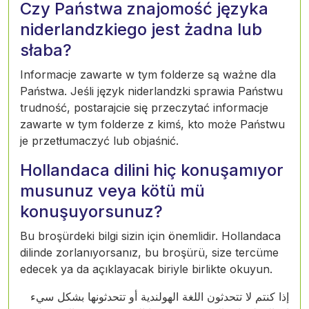
Czy Państwa znajomość języka
niderlandzkiego jest żadna lub
słaba?
Informacje zawarte w tym folderze są ważne dla
Państwa. Jeśli język niderlandzki sprawia Państwu
trudność, postarajcie się przeczytać informacje
zawarte w tym folderze z kimś, kto może Państwu
je przetłumaczyć lub objaśnić.
Hollandaca dilini hiç konuşamıyor
musunuz veya kötü mü
konuşuyorsunuz?
Bu broşürdeki bilgi sizin için önemlidir. Hollandaca
dilinde zorlanıyorsanız, bu broşürü, size tercüme
edecek ya da açıklayacak biriyle birlikte okuyun.
إذا كنتم لا تتحدثون اللغة الهولندية أو تتحدثونها بشكل سيء